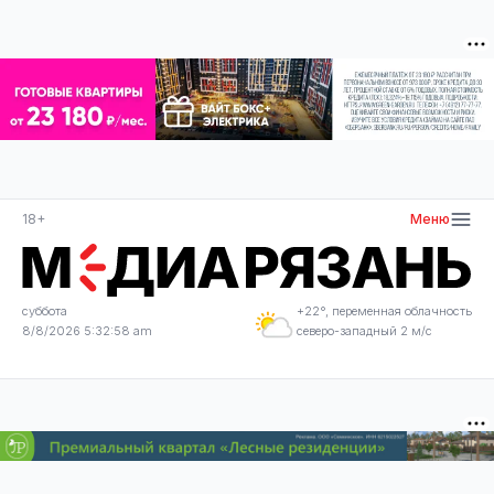
18+
Меню
суббота
+22°, переменная облачность
8/8/2026 5:32:59 am
северо-западный 2 м/с