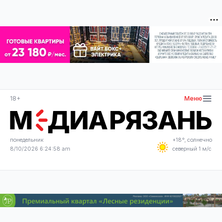
18+
Меню
понедельник
+18°, солнечно
8/10/2026 6:24:58 am
северный 1 м/с