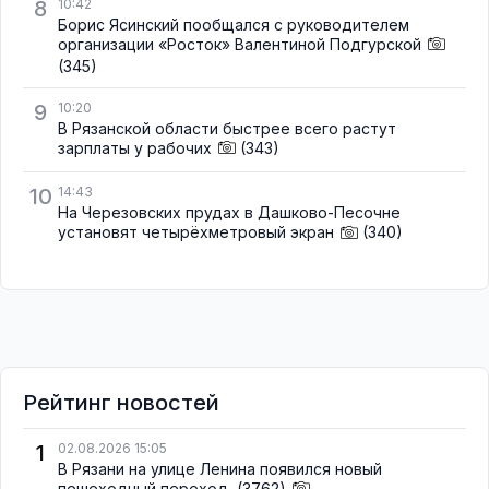
8
10:42
Борис Ясинский пообщался с руководителем
организации «Росток» Валентиной Подгурской
(345)
9
10:20
В Рязанской области быстрее всего растут
зарплаты у рабочих
(343)
10
14:43
На Черезовских прудах в Дашково-Песочне
установят четырёхметровый экран
(340)
Рейтинг новостей
1
02.08.2026 15:05
В Рязани на улице Ленина появился новый
пешеходный переход
(3762)