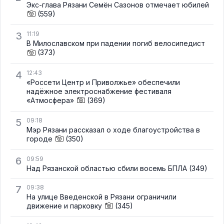
Экс-глава Рязани Семён Сазонов отмечает юбилей
(559)
3
11:19
В Милославском при падении погиб велосипедист
(373)
4
12:43
«Россети Центр и Приволжье» обеспечили
надёжное электроснабжение фестиваля
«Атмосфера»
(369)
5
09:18
Мэр Рязани рассказал о ходе благоустройства в
городе
(350)
6
09:59
Над Рязанской областью сбили восемь БПЛА
(349)
7
09:38
На улице Введенской в Рязани ограничили
движение и парковку
(345)