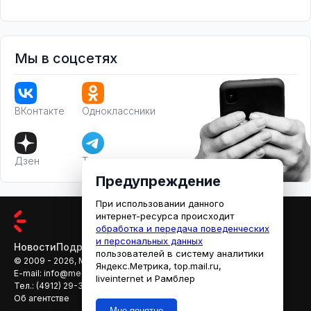
Мы в соцсетях
ВКонтакте
Одноклассники
Дзен
Телеграм
Предупреждение
При использовании данного
интернет-ресурса происходит
обработка и передача поведенческих
и персональных данных
Новости
Подробности
Афиша
Кино
пользователей в систему аналитики
© 2009 - 2026, МЕДИАРЯЗАНЬ
Яндекс.Метрика, top.mail.ru,
E-mail:
info@mediaryazan.ru
,
reklama@mediaryazan.ru
liveinternet и Рамблер
Тел.:
(4912) 29-33-66
Об агентстве
Мне понятно