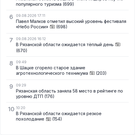
популярного туризма
(699)
6
09.08.2026 17:11
Павел Малков отметил высокий уровень фестиваля
«Небо России»
(698)
7
09.08.2026 16:12
В Рязанской области ожидается тёплый день
(670)
8
09:49
В Шацке сгорело старое здание
агротехнологического техникума
(203)
9
09:29
Рязанская область заняла 58 место в рейтинге по
уровню ДТП
(176)
10
10:20
В Рязанской области ожидается резкое
похолодание
(154)