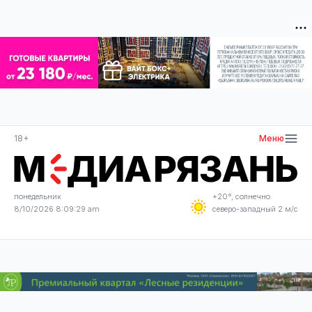
18+
Меню
понедельник
+20°, солнечно
8/10/2026 8:09:30 am
северо-западный 2 м/с