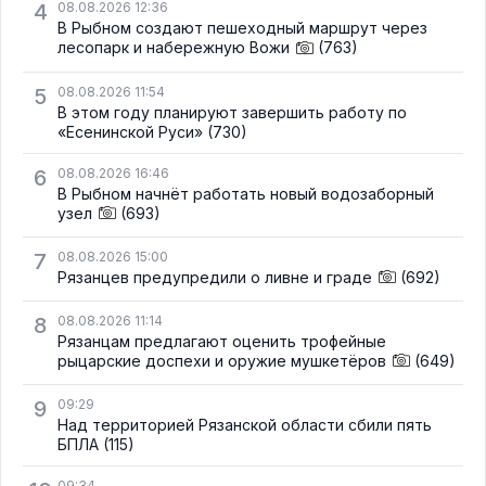
4
08.08.2026 12:36
В Рыбном создают пешеходный маршрут через
лесопарк и набережную Вожи
(763)
5
08.08.2026 11:54
В этом году планируют завершить работу по
«Есенинской Руси»
(730)
6
08.08.2026 16:46
В Рыбном начнёт работать новый водозаборный
узел
(693)
7
08.08.2026 15:00
Рязанцев предупредили о ливне и граде
(692)
8
08.08.2026 11:14
Рязанцам предлагают оценить трофейные
рыцарские доспехи и оружие мушкетёров
(649)
9
09:29
Над территорией Рязанской области сбили пять
БПЛА
(115)
09:34