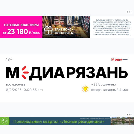
18+
Меню
воскресенье
+22°, солнечно
8/9/2026 10:00:56 am
северо-западный 4 м/с