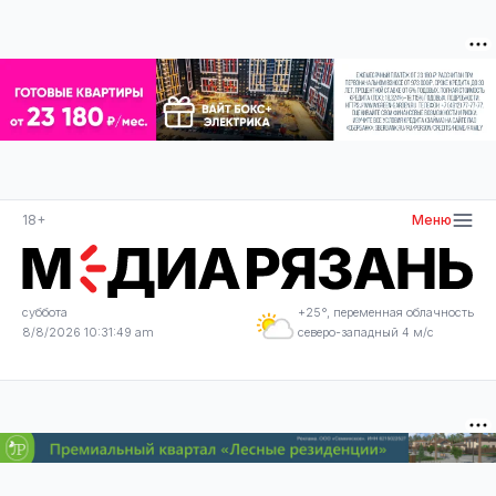
18+
Меню
суббота
+25°, переменная облачность
8/8/2026 10:31:49 am
северо-западный 4 м/с