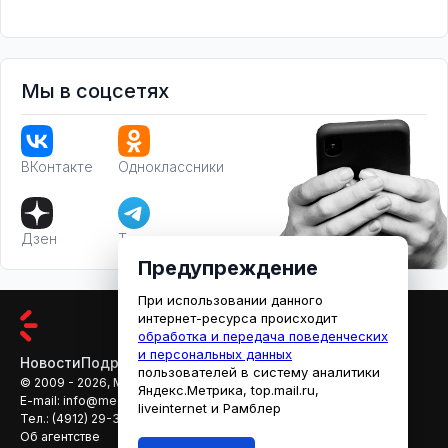
Мы в соцсетях
ВКонтакте
Одноклассники
Дзен
Телеграм
Предупреждение
При использовании данного
интернет-ресурса происходит
обработка и передача поведенческих
и персональных данных
Новости
Подробности
Афиша
Кино
пользователей в систему аналитики
© 2009 - 2026, МЕДИАРЯЗАНЬ
Яндекс.Метрика, top.mail.ru,
E-mail:
info@mediaryazan.ru
,
reklama@mediaryazan.ru
liveinternet и Рамблер
Тел.:
(4912) 29-33-66
Об агентстве