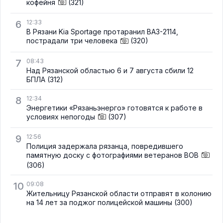
кофейня
(321)
6
12:33
В Рязани Kia Sportage протаранил ВАЗ-2114,
пострадали три человека
(320)
7
08:43
Над Рязанской областью 6 и 7 августа сбили 12
БПЛА
(312)
8
12:34
Энергетики «Рязаньэнерго» готовятся к работе в
условиях непогоды
(307)
9
12:56
Полиция задержала рязанца, повредившего
памятную доску с фотографиями ветеранов ВОВ
(306)
10
09:08
Жительницу Рязанской области отправят в колонию
на 14 лет за поджог полицейской машины
(300)