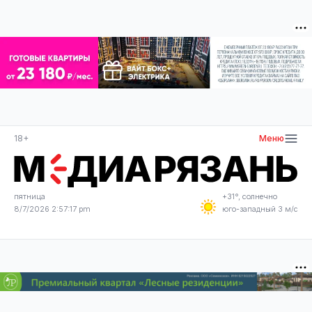
18+
Меню
пятница
+31°, солнечно
8/7/2026 2:57:17 pm
юго-западный 3 м/с