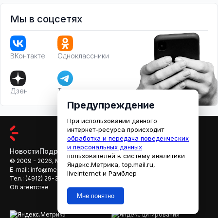
Мы в соцсетях
ВКонтакте
Одноклассники
Дзен
Телеграм
Предупреждение
При использовании данного
интернет-ресурса происходит
обработка и передача поведенческих
и персональных данных
Новости
Подробности
Афиша
Кино
пользователей в систему аналитики
© 2009 - 2026, МЕДИАРЯЗАНЬ
Яндекс.Метрика, top.mail.ru,
E-mail:
info@mediaryazan.ru
,
reklama@mediaryazan.ru
liveinternet и Рамблер
Тел.:
(4912) 29-33-66
Об агентстве
Мне понятно