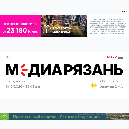
18+
Меню
понедельник
+15°, солнечно
8/10/2026 4:13:04 am
северный 2 м/с