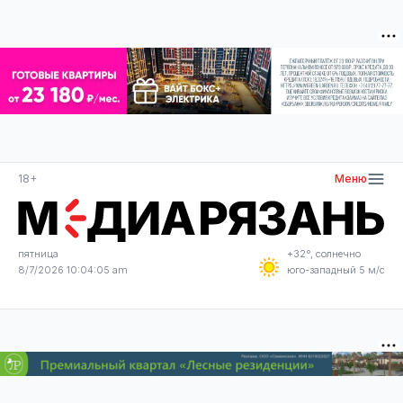
18+
Меню
пятница
+32°, солнечно
8/7/2026 10:04:06 am
юго-западный 5 м/с