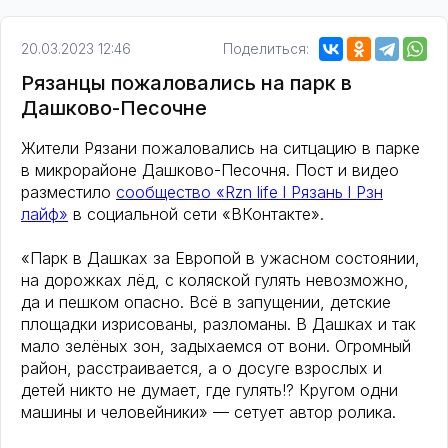
20.03.2023 12:46
Поделиться:
Рязанцы пожаловались на парк в
Дашково-Песочне
Жители Рязани пожаловались на ситцацию в парке
в микрорайоне Дашково-Песочня. Пост и видео
разместило
сообщество «Rzn life l Рязань l Рзн
лайф»
в социальной сети «ВКонтакте».
«Парк в Дашках за Европой в ужасном состоянии,
на дорожках лёд, с коляской гулять невозможно,
да и пешком опасно. Всё в запущении, детские
площадки изрисованы, разломаны. В Дашках и так
мало зелёных зон, задыхаемся от вони. Огромный
район, расстраивается, а о досуге взрослых и
детей никто не думает, где гулять!? Кругом одни
машины и человейники» — сетует автор ролика.