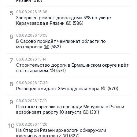
Рязани
(610)
5
06.08.2026 15:38
Завершён ремонт двора дома №8 по улице
Керамзавода в Рязани
(588)
6
06.08.2026 16:05
В Сасово пройдёт чемпионат области по
мотокроссу
(582)
7
06.08.2026 15:14
Строительство дороги в Ермишинском округе идёт
с отставанием
(571)
8
06.08.2026 17:33
Рязанцев ожидает 35-градусная жара
(570)
9
06.08.2026 17:10
Платные парковки на площади Мичурина в Рязани
возобновят работу 10 августа
(331)
10
06.08.2026 14:20
На Старой Рязани археологи обнаружили
ювелирную матрицу
(327)