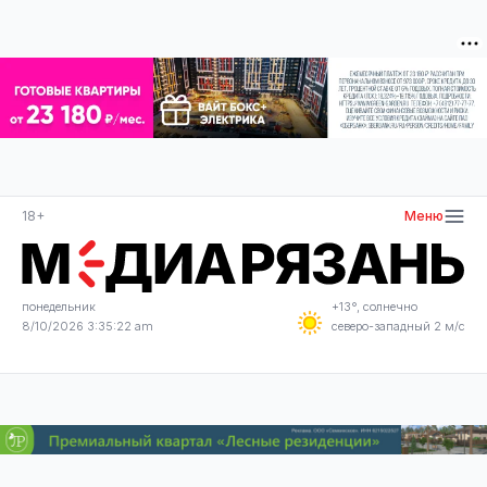
18+
Меню
понедельник
+13°, солнечно
8/10/2026 3:35:23 am
северо-западный 2 м/с