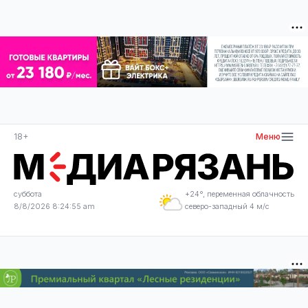
18+
Меню
суббота
+24°, переменная облачность
8/8/2026 8:24:56 am
северо-западный 4 м/с