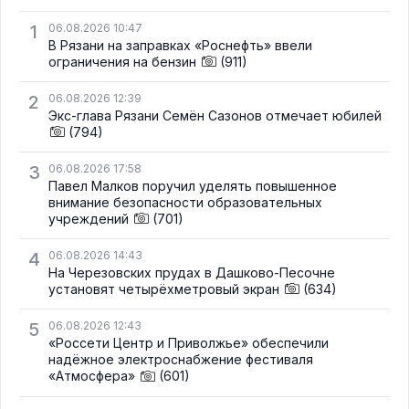
1
06.08.2026 10:47
В Рязани на заправках «Роснефть» ввели
ограничения на бензин
(911)
2
06.08.2026 12:39
Экс-глава Рязани Семён Сазонов отмечает юбилей
(794)
3
06.08.2026 17:58
Павел Малков поручил уделять повышенное
внимание безопасности образовательных
учреждений
(701)
4
06.08.2026 14:43
На Черезовских прудах в Дашково-Песочне
установят четырёхметровый экран
(634)
5
06.08.2026 12:43
«Россети Центр и Приволжье» обеспечили
надёжное электроснабжение фестиваля
«Атмосфера»
(601)