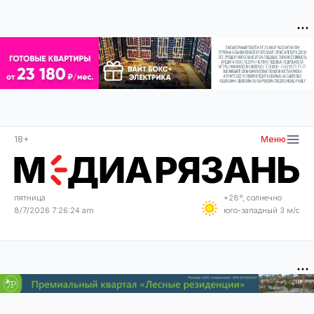
18+
Меню
пятница
+28°, солнечно
8/7/2026 7:26:24 am
юго-западный 3 м/с