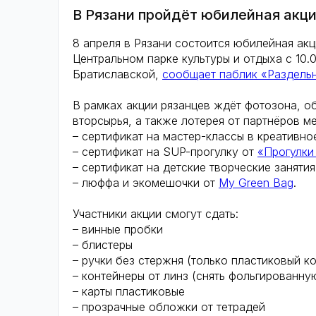
В Рязани пройдёт юбилейная акц
8 апреля в Рязани состоится юбилейная ак
Центральном парке культуры и отдыха с 10.
Братиславской,
сообщает паблик «Раздельн
В рамках акции рязанцев ждёт фотозона, 
вторсырья, а также лотерея от партнёров м
– сертификат на мастер-классы в креативн
– сертификат на SUP-прогулку от
«Прогулки
– сертификат на детские творческие заняти
– люффа и экомешочки от
My Green Bag
.
Участники акции смогут сдать:
– винные пробки
– блистеры
– ручки без стержня (только пластиковый к
– контейнеры от линз (снять фольгированну
– карты пластиковые
– прозрачные обложки от тетрадей