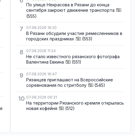
6
о
По улице Некрасова в Рязани до конца
сентября закроют движение транспорта
(555)
7
07.08.2026 16:20
В Рязани обсудили участие ремесленников в
городских праздниках
(553)
8
07.08.2026 11:24
Не стало известного рязанского фотографа
Валентина Евкина
(551)
9
07.08.2026 16:47
Рязанцев приглашают на Всероссийские
соревнования по стритболу
(545)
10
07.08.2026 09:31
На территории Рязанского кремля открылась
ля
новая кофейня
(512)