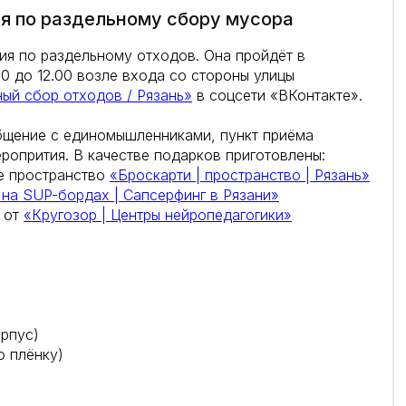
ия по раздельному сбору мусора
ция по раздельному отходов. Она пройдёт в
00 до 12.00 возле входа со стороны улицы
ый сбор отходов / Рязань»
в соцсети «ВКонтакте».
общение с единомышленниками, пункт приёма
еропрития. В качестве подарков приготовлены:
ое пространство
«Броскарти | пространство | Рязань»
 на SUP-бордах | Сапсерфинг в Рязани»
я от
«Кругозор | Центры нейропедагогики»
орпус)
ю плёнку)