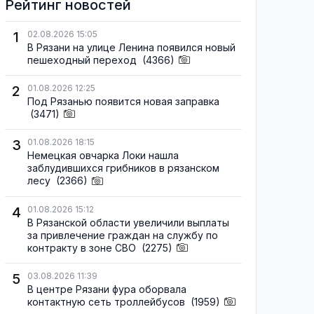
Рейтинг новостей
1
02.08.2026 15:05
В Рязани на улице Ленина появился новый
пешеходный переход
(4366)
2
01.08.2026 12:25
Под Рязанью появится новая заправка
(3471)
3
01.08.2026 18:15
Немецкая овчарка Локи нашла
заблудившихся грибников в рязанском
лесу
(2366)
4
01.08.2026 15:12
В Рязанской области увеличили выплаты
за привлечение граждан на службу по
контракту в зоне СВО
(2275)
5
03.08.2026 11:39
В центре Рязани фура оборвала
контактную сеть троллейбусов
(1959)