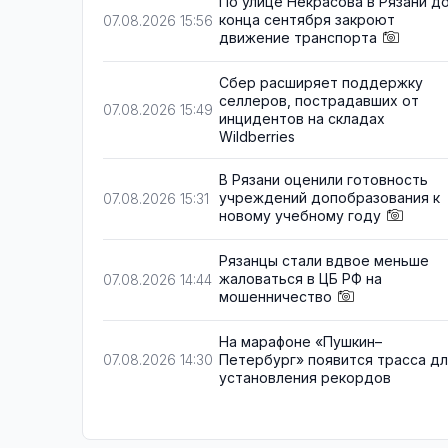
По улице Некрасова в Рязани д
конца сентября закроют
07.08.2026 15:56
движение транспорта
Сбер расширяет поддержку
селлеров, пострадавших от
07.08.2026 15:49
инцидентов на складах
Wildberries
В Рязани оценили готовность
учреждений допобразования к
07.08.2026 15:31
новому учебному году
Рязанцы стали вдвое меньше
жаловаться в ЦБ РФ на
07.08.2026 14:44
мошенничество
На марафоне «Пушкин–
Петербург» появится трасса д
07.08.2026 14:30
установления рекордов