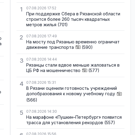
1
07.08.2026 17:52
При поддержке Сбера в Рязанской области
строится более 260 тысяч квадратных
метров жилья
(701)
2
07.08.2026 17:49
о
На мосту под Рязанью временно ограничат
а
движение транспорта
(590)
3
07.08.2026 14:44
Рязанцы стали вдвое меньше жаловаться в
ЦБ РФ на мошенничество
(577)
4
07.08.2026 15:31
В Рязани оценили готовность учреждений
о
допобразования к новому учебному году
(566)
5
07.08.2026 14:30
На марафоне «Пушкин–Петербург» появится
трасса для установления рекордов
(557)
07.08.2026 15:56