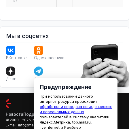
Мы в соцсетях
ВКонтакте
Одноклассники
Дзен
Телеграм
Предупреждение
При использовании данного
интернет-ресурса происходит
обработка и передача поведенческих
и персональных данных
Новости
Подробности
Афиша
Кино
пользователей в систему аналитики
© 2009 - 2026, МЕДИАРЯЗАНЬ
Яндекс.Метрика, top.mail.ru,
E-mail:
info@mediaryazan.ru
,
reklama@mediaryazan.ru
liveinternet и Рамблер