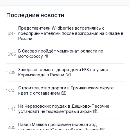
Последние новости
Представители Wildberries встретились с
предпринимателями после возгорания на складе в
16:47
Рязани
В Сасово пройдёт чемпионат области по
16:05
мотокроссу
Завершён ремонт двора дома №8 по улице
15:38
Керамзавода в Рязани
Строительство дороги в Ермишинском округе
15:14
идёт с отставанием
На Черезовских прудах в Дашково-Песочне
14:43
установят четырёхметровый экран
Павел Малков прокомментировал ход
13:35
строительства Южного обхода Рязани