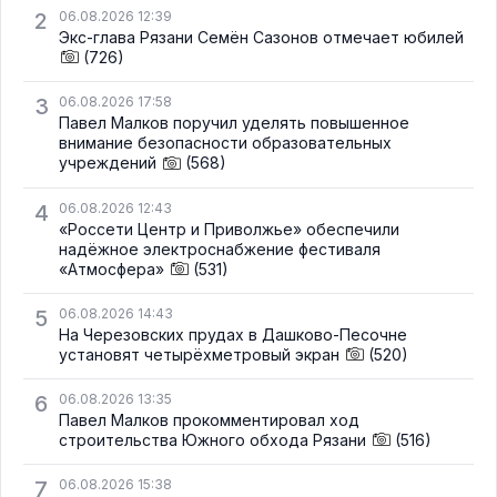
2
06.08.2026 12:39
Экс-глава Рязани Семён Сазонов отмечает юбилей
(726)
3
06.08.2026 17:58
Павел Малков поручил уделять повышенное
внимание безопасности образовательных
учреждений
(568)
4
06.08.2026 12:43
«Россети Центр и Приволжье» обеспечили
надёжное электроснабжение фестиваля
«Атмосфера»
(531)
5
06.08.2026 14:43
На Черезовских прудах в Дашково-Песочне
установят четырёхметровый экран
(520)
6
06.08.2026 13:35
Павел Малков прокомментировал ход
строительства Южного обхода Рязани
(516)
7
06.08.2026 15:38