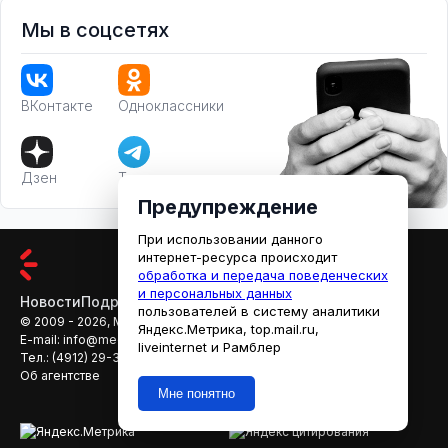
Мы в соцсетях
ВКонтакте
Одноклассники
Дзен
Телеграм
Предупреждение
При использовании данного
интернет-ресурса происходит
обработка и передача поведенческих
и персональных данных
Новости
Подробности
Афиша
Кино
пользователей в систему аналитики
© 2009 - 2026, МЕДИАРЯЗАНЬ
Яндекс.Метрика, top.mail.ru,
E-mail:
info@mediaryazan.ru
,
reklama@mediaryazan.ru
liveinternet и Рамблер
Тел.:
(4912) 29-33-66
Об агентстве
Мне понятно