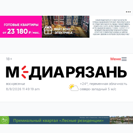
18+
Меню
воскресенье
+24°, переменная облачность
8/9/2026 11:49:19 am
северо-западный 5 м/с