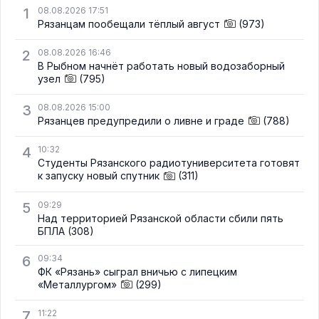
1
08.08.2026 17:51
Рязанцам пообещали тёплый август
(973)
2
08.08.2026 16:46
В Рыбном начнёт работать новый водозаборный
узел
(795)
3
08.08.2026 15:00
Рязанцев предупредили о ливне и граде
(788)
4
10:32
Студенты Рязанского радиотуниверситета готовят
к запуску новый спутник
(311)
5
09:29
Над территорией Рязанской области сбили пять
БПЛА
(308)
6
09:34
ФК «Рязань» сыграл вничью с липецким
«Металлургом»
(299)
7
11:22