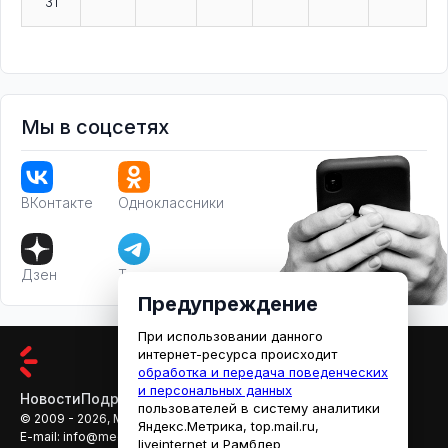
31
Мы в соцсетях
ВКонтакте
Одноклассники
Дзен
Телеграм
Предупреждение
При использовании данного
интернет-ресурса происходит
обработка и передача поведенческих
и персональных данных
Новости
Подробности
Афиша
Кино
пользователей в систему аналитики
© 2009 - 2026, МЕДИАРЯЗАНЬ
Яндекс.Метрика, top.mail.ru,
E-mail:
info@mediaryazan.ru
,
reklama@mediaryazan.ru
liveinternet и Рамблер