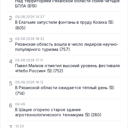
Над территорией Рязанской области сбили четыре
БПЛА
(819)
2
09.08.2026 14:37
В Елатьме запустили фонтаны в пруду Козиха
(805)
3
09.08.2026 18:32
Рязанская область вошла в число лидеров научно-
популярного туризма
(757)
4
09.08.2026 17:11
Павел Малков отметил высокий уровень фестиваля
«Небо России»
(752)
5
09.08.2026 16:12
В Рязанской области ожидается тёплый день
(714)
6
09:49
В Шацке сгорело старое здание
агротехнологического техникума
(280)
7
10:20