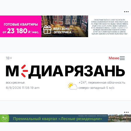
18+
Меню
воскресенье
+24°, переменная облачность
8/9/2026 11:58:19 am
северо-западный 5 м/с