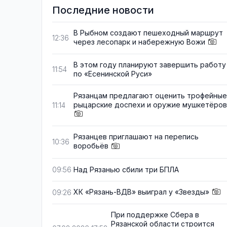
Последние новости
В Рыбном создают пешеходный маршрут
12:36
через лесопарк и набережную Вожи
В этом году планируют завершить работу
11:54
по «Есенинской Руси»
Рязанцам предлагают оценить трофейные
рыцарские доспехи и оружие мушкетёров
11:14
Рязанцев приглашают на перепись
10:36
воробьёв
Над Рязанью сбили три БПЛА
09:56
ХК «Рязань-ВДВ» выиграл у «Звезды»
09:26
При поддержке Сбера в
Рязанской области строится