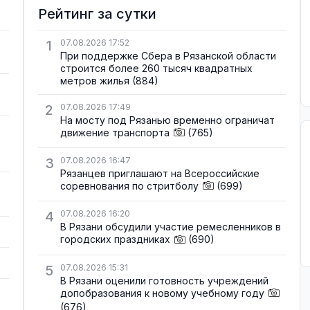
Рейтинг за сутки
1
07.08.2026 17:52
При поддержке Сбера в Рязанской области
строится более 260 тысяч квадратных
метров жилья
(884)
2
07.08.2026 17:49
На мосту под Рязанью временно ограничат
движение транспорта
(765)
3
07.08.2026 16:47
Рязанцев приглашают на Всероссийские
соревнования по стритболу
(699)
4
07.08.2026 16:20
В Рязани обсудили участие ремесленников в
городских праздниках
(690)
5
07.08.2026 15:31
В Рязани оценили готовность учреждений
допобразования к новому учебному году
(676)