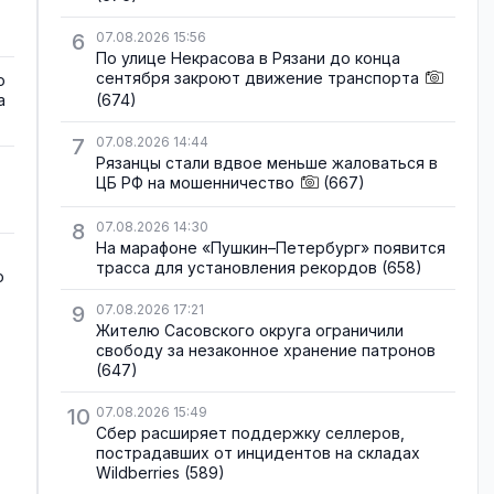
6
07.08.2026 15:56
По улице Некрасова в Рязани до конца
сентября закроют движение транспорта
о
а
(674)
7
07.08.2026 14:44
Рязанцы стали вдвое меньше жаловаться в
ЦБ РФ на мошенничество
(667)
8
07.08.2026 14:30
На марафоне «Пушкин–Петербург» появится
трасса для установления рекордов
(658)
о
9
07.08.2026 17:21
Жителю Сасовского округа ограничили
свободу за незаконное хранение патронов
(647)
10
07.08.2026 15:49
Сбер расширяет поддержку селлеров,
пострадавших от инцидентов на складах
Wildberries
(589)