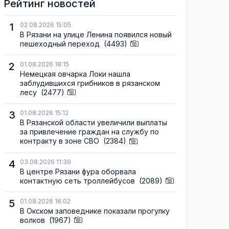
Рейтинг новостей
1
02.08.2026 15:05
В Рязани на улице Ленина появился новый
пешеходный переход
(4493)
2
01.08.2026 18:15
Немецкая овчарка Локи нашла
заблудившихся грибников в рязанском
лесу
(2477)
3
01.08.2026 15:12
В Рязанской области увеличили выплаты
за привлечение граждан на службу по
контракту в зоне СВО
(2384)
4
03.08.2026 11:39
В центре Рязани фура оборвала
контактную сеть троллейбусов
(2089)
5
01.08.2026 16:02
В Окском заповеднике показали прогулку
волков
(1967)