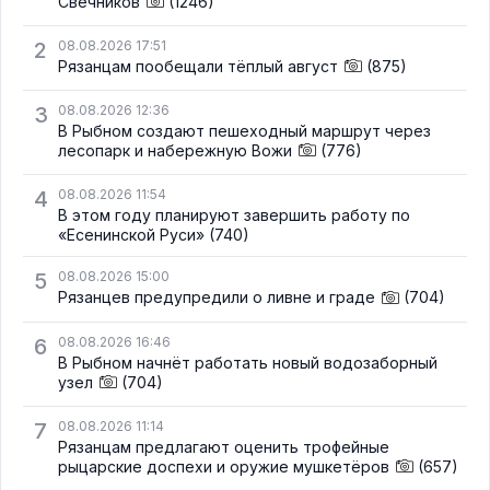
Свечников
(1246)
2
08.08.2026 17:51
Рязанцам пообещали тёплый август
(875)
3
08.08.2026 12:36
В Рыбном создают пешеходный маршрут через
лесопарк и набережную Вожи
(776)
4
08.08.2026 11:54
В этом году планируют завершить работу по
«Есенинской Руси»
(740)
5
08.08.2026 15:00
Рязанцев предупредили о ливне и граде
(704)
6
08.08.2026 16:46
В Рыбном начнёт работать новый водозаборный
узел
(704)
7
08.08.2026 11:14
Рязанцам предлагают оценить трофейные
рыцарские доспехи и оружие мушкетёров
(657)