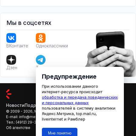
Мы в соцсетях
ВКонтакте
Одноклассники
Дзен
Телеграм
Предупреждение
При использовании данного
интернет-ресурса происходит
обработка и передача поведенческих
и персональных данных
Новости
Подробности
Афиша
Кино
пользователей в систему аналитики
© 2009 - 2026, МЕДИАРЯЗАНЬ
Яндекс.Метрика, top.mail.ru,
E-mail:
info@mediaryazan.ru
,
reklama@mediaryazan.ru
liveinternet и Рамблер
Тел.:
(4912) 29-33-66
Об агентстве
Мне понятно