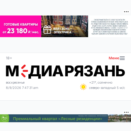
18+
Меню
воскресенье
+21°, солнечно
8/9/2026 7:47:31 am
северо-западный 5 м/с