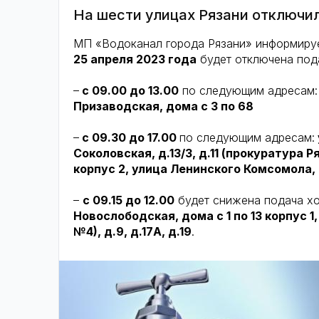
На шести улицах Рязани отключи
МП «Водоканал города Рязани» информирует
25 апреля 2023 года
будет отключена под
–
с 09.00 до 13.00
по следующим адресам
Призаводская, дома с 3 по 68
–
с 09.30 до 17.00
по следующим адресам:
Соколовская, д.13/3, д.11 (прокуратура 
корпус 2, улица Ленинского Комсомола, 
–
с 09.15 до 12.00
будет снижена подача х
Новослободская, дома с 1 по 13 корпус 1
№4), д.9, д.17А, д.19
.