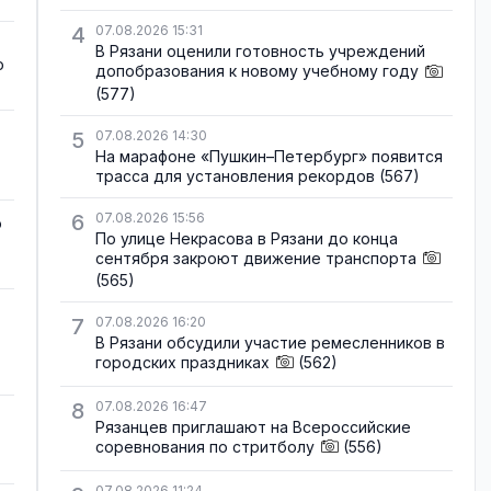
4
07.08.2026 15:31
В Рязани оценили готовность учреждений
о
допобразования к новому учебному году
(577)
5
07.08.2026 14:30
На марафоне «Пушкин–Петербург» появится
трасса для установления рекордов
(567)
6
07.08.2026 15:56
о
По улице Некрасова в Рязани до конца
сентября закроют движение транспорта
(565)
7
07.08.2026 16:20
В Рязани обсудили участие ремесленников в
городских праздниках
(562)
8
07.08.2026 16:47
Рязанцев приглашают на Всероссийские
соревнования по стритболу
(556)
07.08.2026 11:24