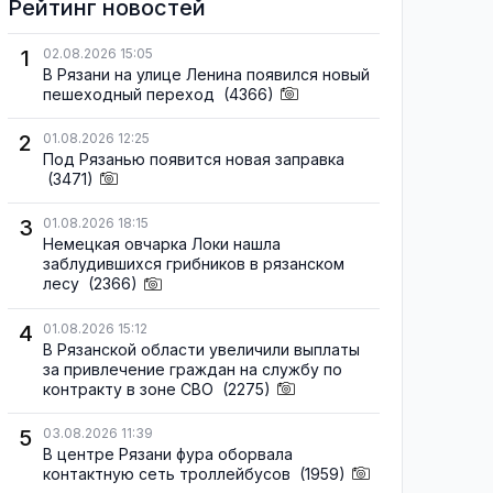
Рейтинг новостей
1
02.08.2026 15:05
В Рязани на улице Ленина появился новый
пешеходный переход
(4366)
2
01.08.2026 12:25
Под Рязанью появится новая заправка
(3471)
3
01.08.2026 18:15
Немецкая овчарка Локи нашла
заблудившихся грибников в рязанском
лесу
(2366)
4
01.08.2026 15:12
В Рязанской области увеличили выплаты
за привлечение граждан на службу по
контракту в зоне СВО
(2275)
5
03.08.2026 11:39
В центре Рязани фура оборвала
контактную сеть троллейбусов
(1959)