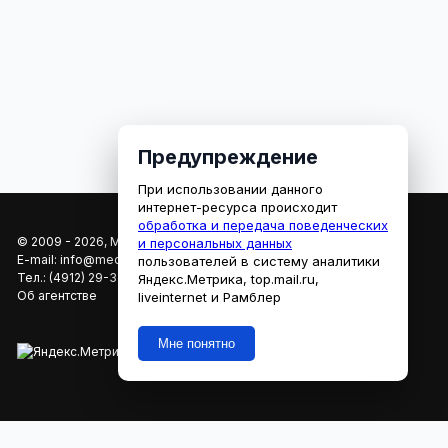
Предупреждение
При использовании данного
интернет-ресурса происходит
обработка и передача поведенческих
© 2009 - 2026, МЕДИАРЯЗАНЬ
и персональных данных
E-mail:
info@mediaryazan.ru
,
reklama@mediaryazan.ru
пользователей в систему аналитики
Тел.:
(4912) 29-33-66
Яндекс.Метрика, top.mail.ru,
Об агентстве
liveinternet и Рамблер
Мне понятно