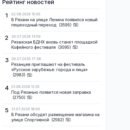
Рейтинг новостей
1
02.08.2026 15:05
В Рязани на улице Ленина появился новый
пешеходный переход
(3595)
2
30.07.2026 14:59
Рязанская ВДНХ вновь станет площадкой
Кофейного фестиваля
(3095)
3
30.07.2026 17:38
Рязанцев приглашают на фестиваль
«Русское зарубежье: города и лица»
(2983)
4
01.08.2026 12:25
Под Рязанью появится новая заправка
(2750)
5
31.07.2026 18:00
В Рязани обсудят размещение магазина на
улице Спортивной
(2582)