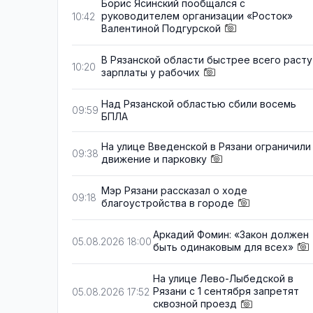
Борис Ясинский пообщался с
руководителем организации «Росток»
10:42
Валентиной Подгурской
В Рязанской области быстрее всего расту
10:20
зарплаты у рабочих
Над Рязанской областью сбили восемь
09:59
БПЛА
На улице Введенской в Рязани ограничили
09:38
движение и парковку
Мэр Рязани рассказал о ходе
09:18
благоустройства в городе
Аркадий Фомин: «Закон должен
05.08.2026 18:00
быть одинаковым для всех»
На улице Лево-Лыбедской в
Рязани с 1 сентября запретят
05.08.2026 17:52
сквозной проезд