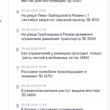
местах для поступающих
(540)
4
05.08.2026 17:52
На улице Лево-Лыбедской в Рязани с 1
сентября запретят сквозной проезд
(512)
т
5
05.08.2026 17:29
На улице Грибоедова в Рязани временно
ограничили движение транспорта
(509)
6
05.08.2026 16:55
Без ограничений у рязанцев проходит только
треть сессий в мобильных сетях
(496)
7
05.08.2026 16:38
Россияне полюбили «раскладушки» и
«книжки»
(475)
8
05.08.2026 15:38
В рязанском регионе растут выдачи ипотеки
(469)
9
05.08.2026 17:44
В Рязани стартовали соревнования