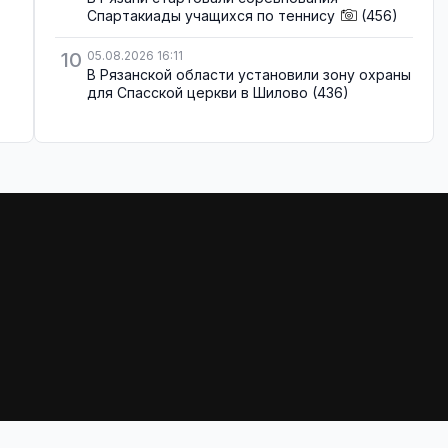
Спартакиады учащихся по теннису
(456)
10
05.08.2026 16:11
В Рязанской области установили зону охраны
для Спасской церкви в Шилово
(436)