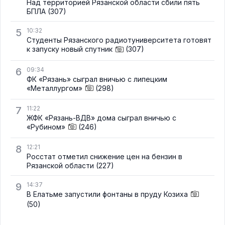
Над территорией Рязанской области сбили пять
БПЛА
(307)
5
10:32
Студенты Рязанского радиотуниверситета готовят
к запуску новый спутник
(307)
6
09:34
ФК «Рязань» сыграл вничью с липецким
«Металлургом»
(298)
7
11:22
ЖФК «Рязань-ВДВ» дома сыграл вничью с
«Рубином»
(246)
8
12:21
Росстат отметил снижение цен на бензин в
Рязанской области
(227)
9
14:37
В Елатьме запустили фонтаны в пруду Козиха
(50)