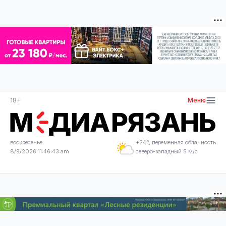
18+
Меню
воскресенье
+24°, переменная облачность
8/9/2026 11:46:44 am
северо-западный 5 м/с