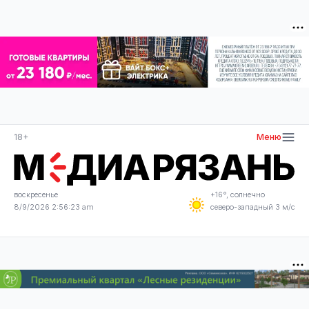
18+
Меню
воскресенье
+16°, солнечно
8/9/2026 2:56:23 am
северо-западный 3 м/с