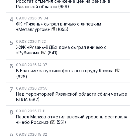
Росстат отметил снижение цен на бензин в
Рязанской области
(659)
4
09.08.2026 09:34
ФК «Рязань» сыграл вничью с липецким
«Металлургом»
(655)
5
09.08.2026 11:22
ЖФК «Рязань-ВДВ» дома сыграл вничью с
«Рубином»
(641)
6
09.08.2026 14:37
В Елатьме запустили фонтаны в пруду Козиха
(626)
7
09.08.2026 20:58
Над территорией Рязанской области сбили четыре
БПЛА
(582)
8
09.08.2026 17:11
Павел Малков отметил высокий уровень фестиваля
«Небо России»
(551)
9
09.08.2026 18:32