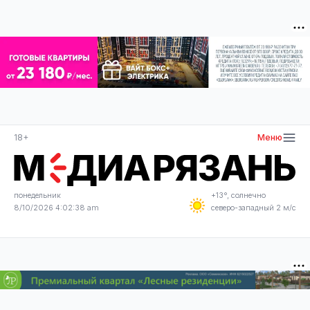
18+
Меню
понедельник
+13°, солнечно
8/10/2026 4:02:39 am
северо-западный 2 м/с