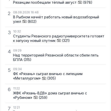
Рязанцам пообещали тёплый август
(978)
2
08.08.2026 16:46
В Рыбном начнёт работать новый водозаборный
узел
(802)
3
10:32
Студенты Рязанского радиотуниверситета готовят
к запуску новый спутник
(321)
4
09:29
Над территорией Рязанской области сбили пять
БПЛА
(315)
5
09:34
ФК «Рязань» сыграл вничью с липецким
«Металлургом»
(305)
6
11:22
ЖФК «Рязань-ВДВ» дома сыграл вничью с
«Рубином»
(259)
7
12:21