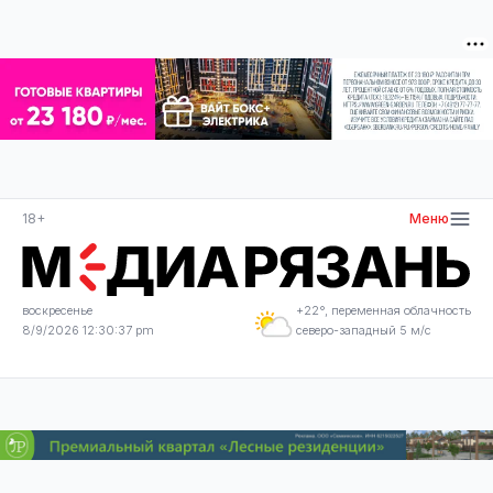
18+
Меню
воскресенье
+22°, переменная облачность
8/9/2026 12:30:37 pm
северо-западный 5 м/с