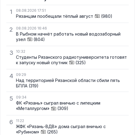
1
08.08.2026 17:51
Рязанцам пообещали тёплый август
(980)
2
08.08.2026 16:46
В Рыбном начнёт работать новый водозаборный
узел
(804)
3
10:32
Студенты Рязанского радиотуниверситета готовят
к запуску новый спутник
(325)
4
09:29
Над территорией Рязанской области сбили пять
БПЛА
(319)
5
09:34
ФК «Рязань» сыграл вничью с липецким
«Металлургом»
(309)
6
11:22
ЖФК «Рязань-ВДВ» дома сыграл вничью с
«Рубином»
(265)