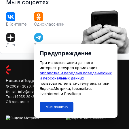
Мы в соцсетях
ВКонтакте
Одноклассники
Дзен
Телеграм
Предупреждение
При использовании данного
интернет-ресурса происходит
обработка и передача поведенческих
и персональных данных
Новости
Подробности
Афиша
Кино
пользователей в систему аналитики
© 2009 - 2026, МЕДИАРЯЗАНЬ
Яндекс.Метрика, top.mail.ru,
E-mail:
info@mediaryazan.ru
,
reklama@mediaryazan.ru
liveinternet и Рамблер
Тел.:
(4912) 29-33-66
Об агентстве
Мне понятно