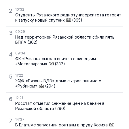
2
10:32
Студенты Рязанского радиотуниверситета готовят
к запуску новый спутник
(365)
3
09:29
Над территорией Рязанской области сбили пять
БПЛА
(362)
4
09:34
ФК «Рязань» сыграл вничью с липецким
«Металлургом»
(337)
5
11:22
ЖФК «Рязань-ВДВ» дома сыграл вничью с
«Рубином»
(294)
6
12:21
Росстат отметил снижение цен на бензин в
Рязанской области
(290)
7
14:37
В Елатьме запустили фонтаны в пруду Козиха