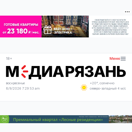
18+
Меню
воскресенье
+20°, солнечно
8/9/2026 7:29:53 am
северо-западный 4 м/с