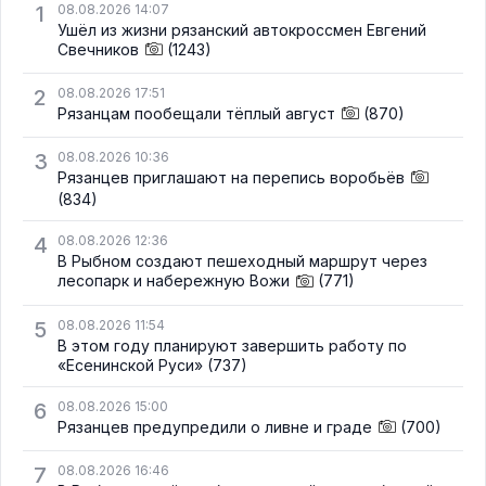
1
08.08.2026 14:07
Ушёл из жизни рязанский автокроссмен Евгений
Свечников
(1243)
2
08.08.2026 17:51
Рязанцам пообещали тёплый август
(870)
3
08.08.2026 10:36
Рязанцев приглашают на перепись воробьёв
(834)
4
08.08.2026 12:36
В Рыбном создают пешеходный маршрут через
лесопарк и набережную Вожи
(771)
5
08.08.2026 11:54
В этом году планируют завершить работу по
«Есенинской Руси»
(737)
6
08.08.2026 15:00
Рязанцев предупредили о ливне и граде
(700)
7
08.08.2026 16:46