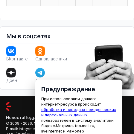
Мы в соцсетях
ВКонтакте
Одноклассники
Дзен
Телеграм
Предупреждение
При использовании данного
интернет-ресурса происходит
обработка и передача поведенческих
и персональных данных
Новости
Подробности
Афиша
Кино
пользователей в систему аналитики
© 2009 - 2026, МЕДИАРЯЗАНЬ
Яндекс.Метрика, top.mail.ru,
E-mail:
info@mediaryazan.ru
,
reklama@mediaryazan.ru
liveinternet и Рамблер