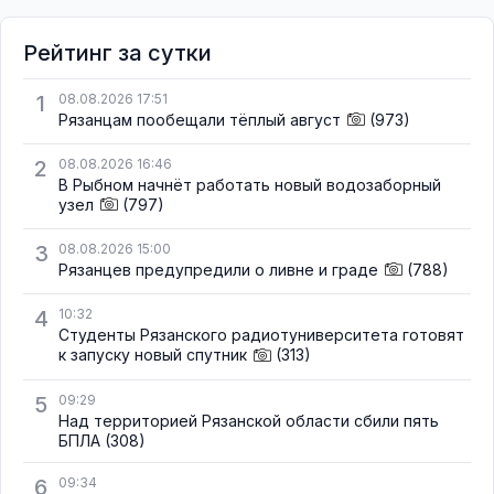
Рейтинг за сутки
1
08.08.2026 17:51
Рязанцам пообещали тёплый август
(973)
2
08.08.2026 16:46
В Рыбном начнёт работать новый водозаборный
узел
(797)
3
08.08.2026 15:00
Рязанцев предупредили о ливне и граде
(788)
4
10:32
Студенты Рязанского радиотуниверситета готовят
к запуску новый спутник
(313)
5
09:29
Над территорией Рязанской области сбили пять
БПЛА
(308)
6
09:34