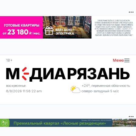
18+
Меню
воскресенье
+24°, переменная облачность
8/9/2026 11:58:22 am
северо-западный 5 м/с