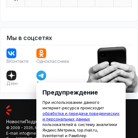
Мы в соцсетях
ВКонтакте
Одноклассники
Дзен
Телеграм
Предупреждение
При использовании данного
интернет-ресурса происходит
обработка и передача поведенческих
и персональных данных
Новости
Подробности
Афиша
Кино
пользователей в систему аналитики
© 2009 - 2026, МЕДИАРЯЗАНЬ
Яндекс.Метрика, top.mail.ru,
E-mail:
info@mediaryazan.ru
,
reklama@mediaryazan.ru
liveinternet и Рамблер