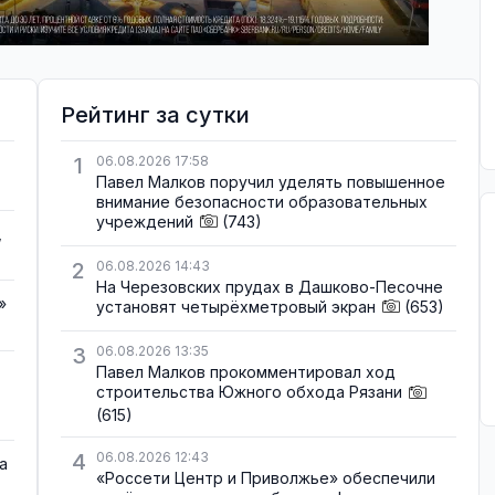
Рейтинг за сутки
1
06.08.2026 17:58
Павел Малков поручил уделять повышенное
внимание безопасности образовательных
учреждений
(743)
,
2
06.08.2026 14:43
На Черезовских прудах в Дашково-Песочне
»
установят четырёхметровый экран
(653)
3
06.08.2026 13:35
Павел Малков прокомментировал ход
строительства Южного обхода Рязани
(615)
4
06.08.2026 12:43
а
«Россети Центр и Приволжье» обеспечили