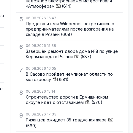
надёжное электроснабжение фестиваля
«Атмосфера»
(614)
яч
5
06.08.2026 16:47
Представители Wildberries встретились с
предпринимателями после возгорания на
складе в Рязани
(608)
6
06.08.2026 15:38
Завершён ремонт двора дома №8 по улице
Керамзавода в Рязани
(587)
7
06.08.2026 16:05
В Сасово пройдёт чемпионат области по
мотокроссу
(581)
де
8
06.08.2026 15:14
Строительство дороги в Ермишинском
округе идёт с отставанием
(570)
9
06.08.2026 17:33
Рязанцев ожидает 35-градусная жара
(569)