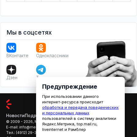
Мы в соцсетях
ВКонтакте
Одноклассники
Дзен
Телеграм
Предупреждение
При использовании данного
интернет-ресурса происходит
обработка и передача поведенческих
и персональных данных
Новости
Подробности
Афиша
Кино
пользователей в систему аналитики
© 2009 - 2026, МЕДИАРЯЗАНЬ
Яндекс.Метрика, top.mail.ru,
E-mail:
info@mediaryazan.ru
,
reklama@mediaryazan.ru
liveinternet и Рамблер
Тел.:
(4912) 29-33-66