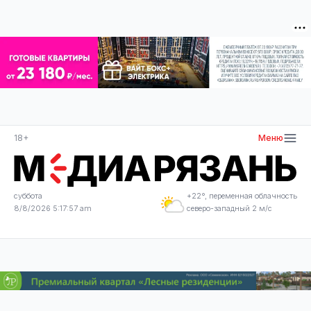
18+
Меню
суббота
+22°, переменная облачность
8/8/2026 5:17:58 am
северо-западный 2 м/с