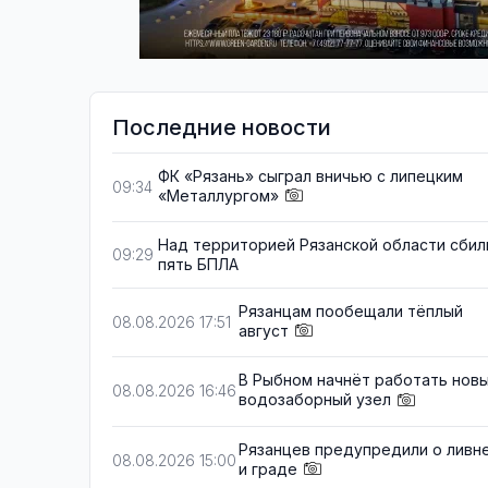
Последние новости
ФК «Рязань» сыграл вничью с липецким
09:34
«Металлургом»
Над территорией Рязанской области сбил
09:29
пять БПЛА
Рязанцам пообещали тёплый
08.08.2026 17:51
август
В Рыбном начнёт работать нов
08.08.2026 16:46
водозаборный узел
Рязанцев предупредили о ливн
08.08.2026 15:00
и граде