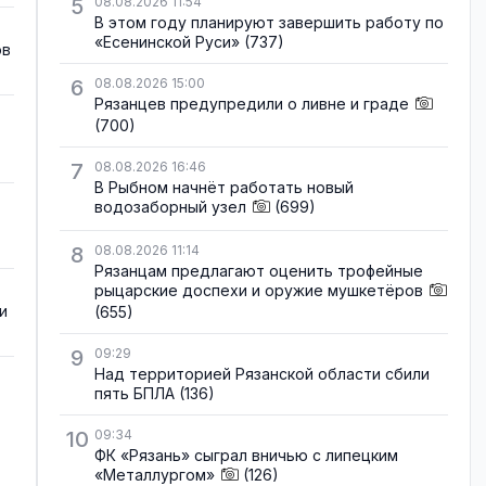
5
08.08.2026 11:54
В этом году планируют завершить работу по
«Есенинской Руси»
(737)
ов
6
08.08.2026 15:00
Рязанцев предупредили о ливне и граде
(700)
7
08.08.2026 16:46
В Рыбном начнёт работать новый
водозаборный узел
(699)
8
08.08.2026 11:14
Рязанцам предлагают оценить трофейные
рыцарские доспехи и оружие мушкетёров
и
(655)
9
09:29
Над территорией Рязанской области сбили
пять БПЛА
(136)
10
09:34
ФК «Рязань» сыграл вничью с липецким
«Металлургом»
(126)