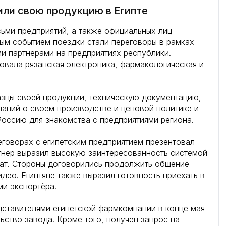
или свою продукцию в Египте
сьми предприятий, а также официальных лиц
ным событием поездки стали переговоры в рамках
ми партнёрами на предприятиях республики.
овала рязанская электроника, фармакологическая и
азцы своей продукции, техническую документацию,
паний о своем производстве и ценовой политике и
Россию для знакомства с предприятиями региона.
еговорах с египетским предприятием презентовал
тнер выразил высокую заинтересованность системой
лат. Стороны договорились продолжить общение
идео. Египтяне также выразил готовность приехать в
ми экспортёра.
дставителями египетской фармкомпании в конце мая
ьство завода. Кроме того, получен запрос на