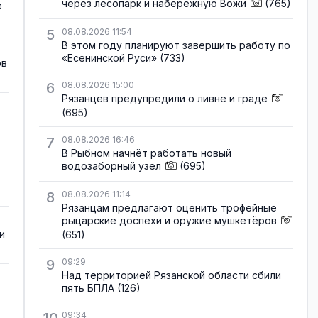
через лесопарк и набережную Вожи
(765)
е
5
08.08.2026 11:54
В этом году планируют завершить работу по
«Есенинской Руси»
(733)
ов
6
08.08.2026 15:00
Рязанцев предупредили о ливне и граде
(695)
7
08.08.2026 16:46
В Рыбном начнёт работать новый
водозаборный узел
(695)
8
08.08.2026 11:14
Рязанцам предлагают оценить трофейные
рыцарские доспехи и оружие мушкетёров
и
(651)
9
09:29
Над территорией Рязанской области сбили
пять БПЛА
(126)
09:34