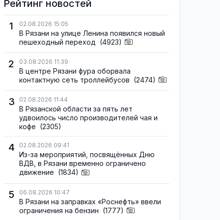
Рейтинг новостей
1
02.08.2026 15:05
В Рязани на улице Ленина появился новый
пешеходный переход
(4923)
2
03.08.2026 11:39
В центре Рязани фура оборвала
контактную сеть троллейбусов
(2474)
3
02.08.2026 11:44
В Рязанской области за пять лет
удвоилось число производителей чая и
кофе
(2305)
4
02.08.2026 09:41
Из-за мероприятий, посвящённых Дню
ВДВ, в Рязани временно ограничено
движение
(1834)
5
06.08.2026 10:47
В Рязани на заправках «Роснефть» ввели
ограничения на бензин
(1777)