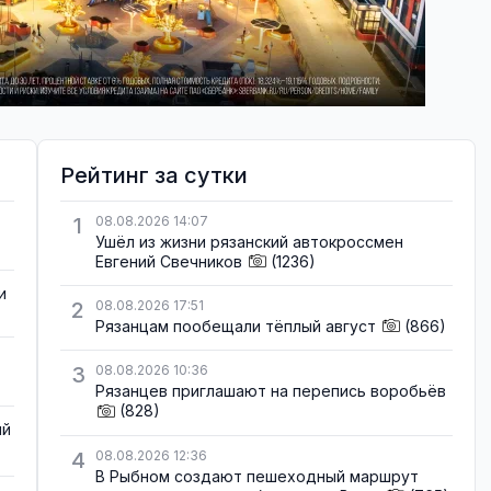
Рейтинг за сутки
1
08.08.2026 14:07
Ушёл из жизни рязанский автокроссмен
Евгений Свечников
(1236)
и
2
08.08.2026 17:51
Рязанцам пообещали тёплый август
(866)
3
08.08.2026 10:36
Рязанцев приглашают на перепись воробьёв
(828)
ый
4
08.08.2026 12:36
В Рыбном создают пешеходный маршрут