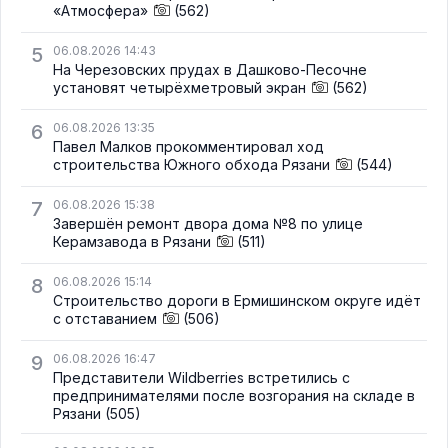
«Атмосфера»
(562)
5
06.08.2026 14:43
На Черезовских прудах в Дашково-Песочне
установят четырёхметровый экран
(562)
6
06.08.2026 13:35
Павел Малков прокомментировал ход
строительства Южного обхода Рязани
(544)
7
06.08.2026 15:38
Завершён ремонт двора дома №8 по улице
Керамзавода в Рязани
(511)
8
06.08.2026 15:14
Строительство дороги в Ермишинском округе идёт
с отставанием
(506)
9
06.08.2026 16:47
Представители Wildberries встретились с
предпринимателями после возгорания на складе в
Рязани
(505)