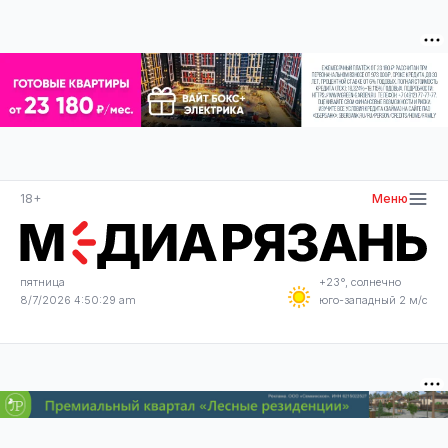
18+
Меню
пятница
+23°, солнечно
8/7/2026 4:50:30 am
юго-западный 2 м/с