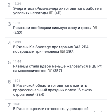
2
12:34
Энергетики «Рязаньэнерго» готовятся к работе в
условиях непогоды
(411)
3
13:15
Рязанцам пообещали сильную жару и грозы
(402)
4
12:33
В Рязани Kia Sportage протаранил ВАЗ-2114,
пострадали три человека
(397)
5
14:44
Рязанцы стали вдвое меньше жаловаться в ЦБ РФ
на мошенничество
(387)
6
11:01
В Рязанской области готовятся отметить
профессиональный праздник более 16 тысяч
строителей
(384)
7
15:31
В Рязани оценили готовность учреждений