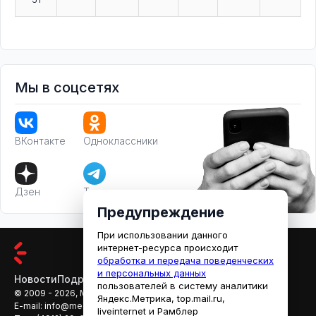
Мы в соцсетях
ВКонтакте
Одноклассники
Дзен
Телеграм
Предупреждение
При использовании данного
интернет-ресурса происходит
обработка и передача поведенческих
и персональных данных
Новости
Подробности
Афиша
Кино
пользователей в систему аналитики
© 2009 - 2026, МЕДИАРЯЗАНЬ
Яндекс.Метрика, top.mail.ru,
E-mail:
info@mediaryazan.ru
,
reklama@mediaryazan.ru
liveinternet и Рамблер