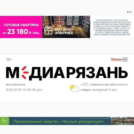
18+
Меню
воскресенье
+22°, переменная облачность
8/9/2026 12:49:48 pm
северо-западный 5 м/с