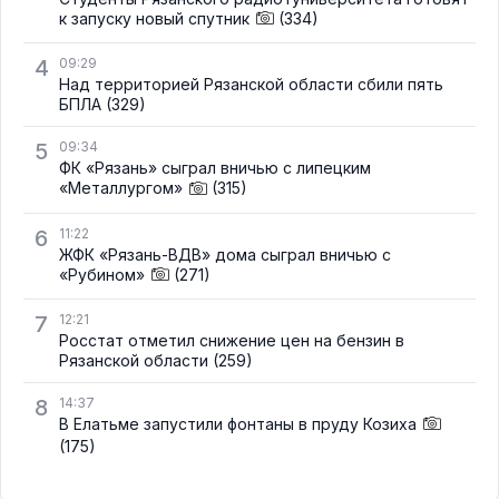
к запуску новый спутник
(334)
4
09:29
Над территорией Рязанской области сбили пять
БПЛА
(329)
5
09:34
ФК «Рязань» сыграл вничью с липецким
«Металлургом»
(315)
6
11:22
ЖФК «Рязань-ВДВ» дома сыграл вничью с
«Рубином»
(271)
7
12:21
Росстат отметил снижение цен на бензин в
Рязанской области
(259)
8
14:37
В Елатьме запустили фонтаны в пруду Козиха
(175)