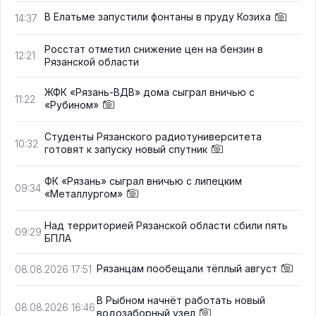
В Елатьме запустили фонтаны в пруду Козиха
14:37
Росстат отметил снижение цен на бензин в
12:21
Рязанской области
ЖФК «Рязань-ВДВ» дома сыграл вничью с
11:22
«Рубином»
Студенты Рязанского радиотуниверситета
10:32
готовят к запуску новый спутник
ФК «Рязань» сыграл вничью с липецким
09:34
«Металлургом»
Над территорией Рязанской области сбили пять
09:29
БПЛА
Рязанцам пообещали тёплый август
08.08.2026 17:51
В Рыбном начнёт работать новый
08.08.2026 16:46
водозаборный узел