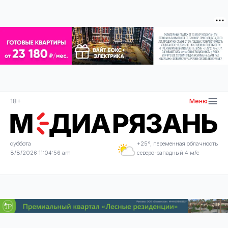
18+
Меню
суббота
+25°, переменная облачность
8/8/2026 11:04:56 am
северо-западный 4 м/с