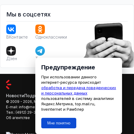
Мы в соцсетях
ВКонтакте
Одноклассники
Дзен
Телеграм
Предупреждение
При использовании данного
интернет-ресурса происходит
обработка и передача поведенческих
и персональных данных
Новости
Подробности
Афиша
Кино
пользователей в систему аналитики
© 2009 - 2026, МЕДИАРЯЗАНЬ
Яндекс.Метрика, top.mail.ru,
E-mail:
info@mediaryazan.ru
,
reklama@mediaryazan.ru
liveinternet и Рамблер
Тел.:
(4912) 29-33-66
Об агентстве
Мне понятно