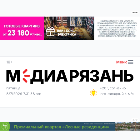
18+
Меню
пятница
+28°, солнечно
8/7/2026 7:31:39 am
юго-западный 4 м/с