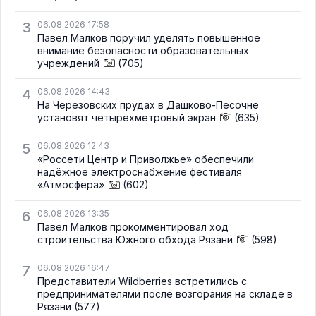
3
06.08.2026 17:58
Павел Малков поручил уделять повышенное
внимание безопасности образовательных
учреждений
(705)
4
06.08.2026 14:43
На Черезовских прудах в Дашково-Песочне
установят четырёхметровый экран
(635)
5
06.08.2026 12:43
«Россети Центр и Приволжье» обеспечили
надёжное электроснабжение фестиваля
«Атмосфера»
(602)
6
06.08.2026 13:35
Павел Малков прокомментировал ход
строительства Южного обхода Рязани
(598)
7
06.08.2026 16:47
Представители Wildberries встретились с
предпринимателями после возгорания на складе в
Рязани
(577)