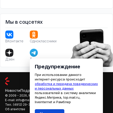
Мы в соцсетях
ВКонтакте
Одноклассники
Дзен
Телеграм
Предупреждение
При использовании данного
интернет-ресурса происходит
обработка и передача поведенческих
и персональных данных
Новости
Подробности
Афиша
Кино
пользователей в систему аналитики
© 2009 - 2026, МЕДИАРЯЗАНЬ
Яндекс.Метрика, top.mail.ru,
E-mail:
info@mediaryazan.ru
,
reklama@mediaryazan.ru
liveinternet и Рамблер
Тел.:
(4912) 29-33-66
Об агентстве