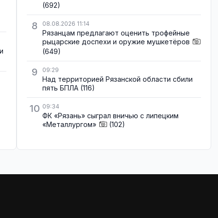
(692)
8
08.08.2026 11:14
Рязанцам предлагают оценить трофейные
рыцарские доспехи и оружие мушкетёров
и
(649)
9
09:29
Над территорией Рязанской области сбили
пять БПЛА
(116)
10
09:34
ФК «Рязань» сыграл вничью с липецким
«Металлургом»
(102)