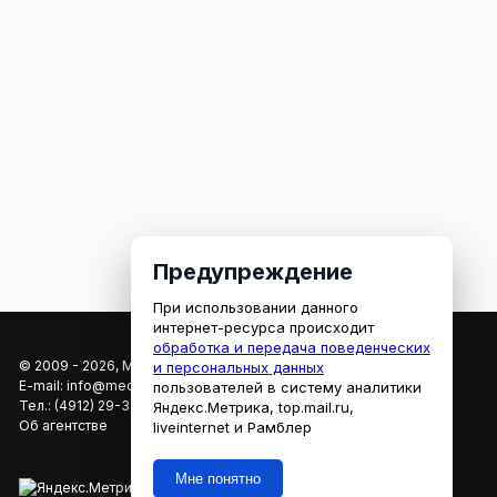
Предупреждение
При использовании данного
интернет-ресурса происходит
обработка и передача поведенческих
© 2009 - 2026, МЕДИАРЯЗАНЬ
и персональных данных
E-mail:
info@mediaryazan.ru
,
reklama@mediaryazan.ru
пользователей в систему аналитики
Тел.:
(4912) 29-33-66
Яндекс.Метрика, top.mail.ru,
Об агентстве
liveinternet и Рамблер
Мне понятно