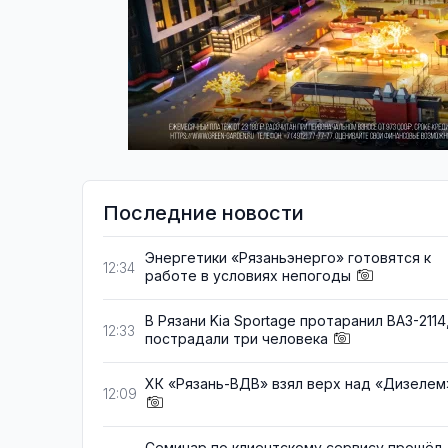
Последние новости
Энергетики «Рязаньэнерго» готовятся к
12:34
работе в условиях непогоды
В Рязани Kia Sportage протаранил ВАЗ-2114
12:33
пострадали три человека
ХК «Рязань-ВДВ» взял верх над «Дизелем
12:09
Семинар по клиентскому сервису прошёл