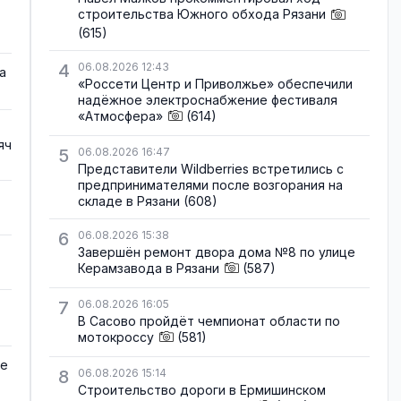
строительства Южного обхода Рязани
(615)
4
06.08.2026 12:43
а
«Россети Центр и Приволжье» обеспечили
надёжное электроснабжение фестиваля
«Атмосфера»
(614)
яч
5
06.08.2026 16:47
Представители Wildberries встретились с
предпринимателями после возгорания на
складе в Рязани
(608)
6
06.08.2026 15:38
Завершён ремонт двора дома №8 по улице
Керамзавода в Рязани
(587)
7
06.08.2026 16:05
В Сасово пройдёт чемпионат области по
мотокроссу
(581)
де
8
06.08.2026 15:14
Строительство дороги в Ермишинском