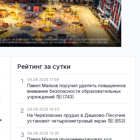
Рейтинг за сутки
1
06.08.2026 17:58
Павел Малков поручил уделять повышенное
внимание безопасности образовательных
учреждений
(743)
,
2
06.08.2026 14:43
На Черезовских прудах в Дашково-Песочне
»
установят четырёхметровый экран
(653)
3
06.08.2026 13:35
Павел Малков прокомментировал ход