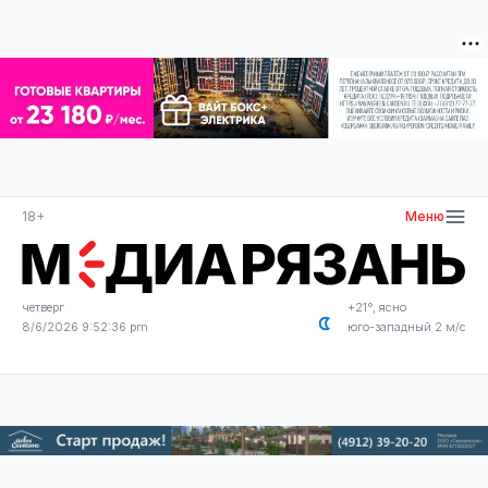
18+
Меню
четверг
+21°, ясно
8/6/2026 9:52:36 pm
юго-западный 2 м/с