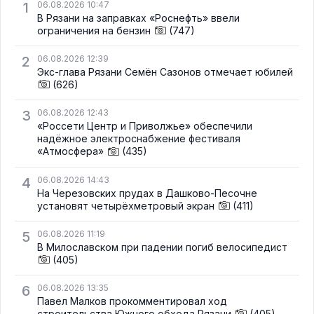
1
06.08.2026 10:47
В Рязани на заправках «Роснефть» ввели
ограничения на бензин
(747)
2
06.08.2026 12:39
Экс-глава Рязани Семён Сазонов отмечает юбилей
(626)
3
06.08.2026 12:43
«Россети Центр и Приволжье» обеспечили
надёжное электроснабжение фестиваля
«Атмосфера»
(435)
4
06.08.2026 14:43
На Черезовских прудах в Дашково-Песочне
установят четырёхметровый экран
(411)
5
06.08.2026 11:19
В Милославском при падении погиб велосипедист
(405)
6
06.08.2026 13:35
Павел Малков прокомментировал ход
строительства Южного обхода Рязани
(405)