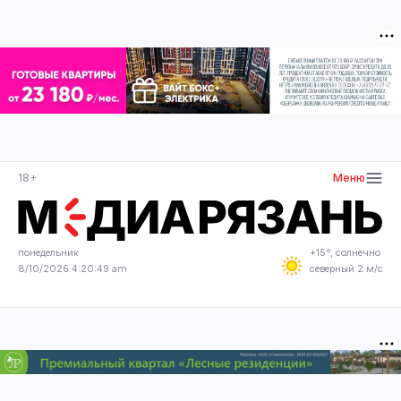
18+
Меню
понедельник
+15°, солнечно
8/10/2026 4:20:49 am
северный 2 м/с