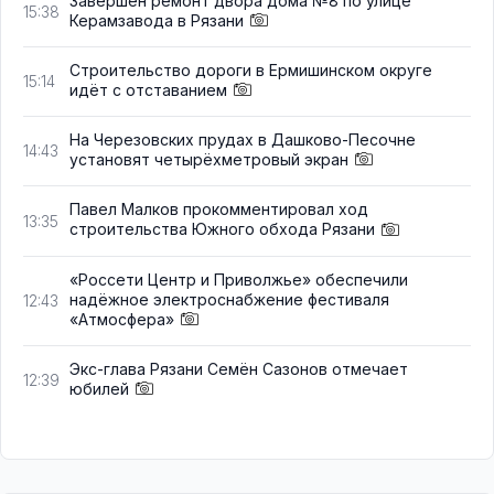
Завершён ремонт двора дома №8 по улице
15:38
Керамзавода в Рязани
Строительство дороги в Ермишинском округе
15:14
идёт с отставанием
На Черезовских прудах в Дашково-Песочне
14:43
установят четырёхметровый экран
Павел Малков прокомментировал ход
13:35
строительства Южного обхода Рязани
«Россети Центр и Приволжье» обеспечили
надёжное электроснабжение фестиваля
12:43
«Атмосфера»
Экс-глава Рязани Семён Сазонов отмечает
12:39
юбилей