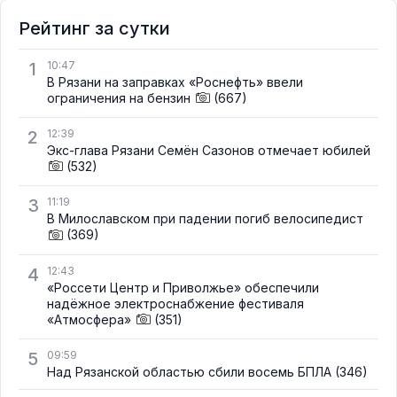
Рейтинг за сутки
1
10:47
В Рязани на заправках «Роснефть» ввели
ограничения на бензин
(667)
2
12:39
Экс-глава Рязани Семён Сазонов отмечает юбилей
(532)
3
11:19
В Милославском при падении погиб велосипедист
(369)
4
12:43
«Россети Центр и Приволжье» обеспечили
надёжное электроснабжение фестиваля
«Атмосфера»
(351)
5
09:59
Над Рязанской областью сбили восемь БПЛА
(346)