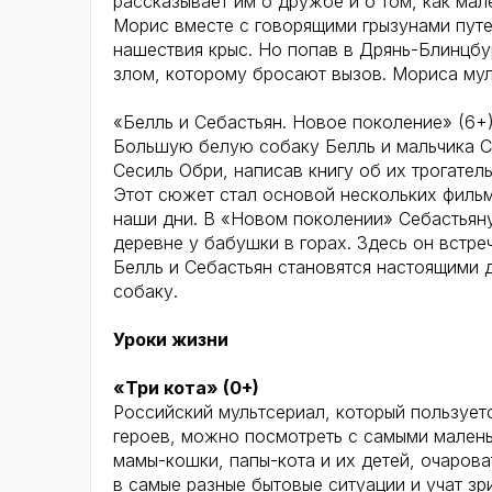
рассказывает им о дружбе и о том, как ма
Морис вместе с говорящими грызунами путе
нашествия крыс. Но попав в Дрянь-Блинцбу
злом, которому бросают вызов. Мориса мул
«Белль и Себастьян. Новое поколение» (6+
Большую белую собаку Белль и мальчика С
Сесиль Обри, написав книгу об их трогате
Этот сюжет стал основой нескольких фильм
наши дни. В «Новом поколении» Себастьяну 
деревне у бабушки в горах. Здесь он встре
Белль и Себастьян становятся настоящими д
собаку.
Уроки жизни
«Три кота» (0+)
Российский мультсериал, который пользует
героев, можно посмотреть с самыми малень
мамы-кошки, папы-кота и их детей, очаров
в самые разные бытовые ситуации и учат зр