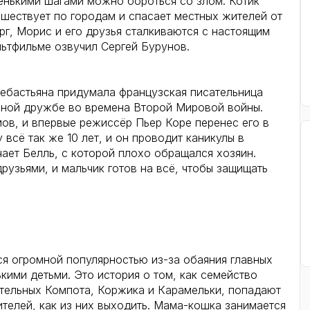
ленькими шагами можно бороться со злом. Котик
шествует по городам и спасает местных жителей от
рг, Морис и его друзья сталкиваются с настоящим
ьтфильме озвучил Сергей Бурунов.
)
ебастьяна придумала французская писательница
льной дружбе во времена Второй Мировой войны.
ов, и впервые режиссёр Пьер Коре перенес его в
всё так же 10 лет, и он проводит каникулы в
чает Белль, с которой плохо обращался хозяин.
рузьями, и мальчик готов на всё, чтобы защищать
ся огромной популярностью из-за обаяния главных
кими детьми. Это история о том, как семейство
ательных Компота, Коржика и Карамельки, попадают
ителей, как из них выходить. Мама-кошка занимается