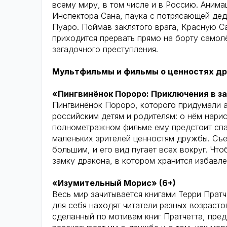
всему миру, в том числе и в Россию. Аним
Инспектора Сана, паука с потрясающей дед
Пуаро. Поймав заклятого врага, Красную Са
приходится прервать прямо на борту самол
загадочного преступления.
Мультфильмы и фильмы о ценностях д
«Пингвинёнок Пороро: Приключения в за
Пингвинёнок Пороро, которого придумали 
российским детям и родителям: о нём нари
полнометражном фильме ему предстоит спас
маленьких зрителей ценностям дружбы. Съе
большим, и его вид пугает всех вокруг. Чт
замку дракона, в котором хранится избавлен
«Изумительный Морис» (6+)
Весь мир зачитывается книгами Терри Прат
для себя находят читатели разных возраст
сделанный по мотивам книг Пратчетта, пред