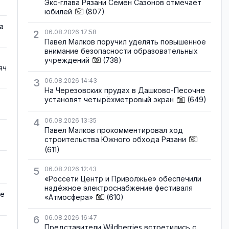
Экс-глава Рязани Семён Сазонов отмечает
юбилей
(807)
а
2
06.08.2026 17:58
Павел Малков поручил уделять повышенное
внимание безопасности образовательных
учреждений
(738)
яч
3
06.08.2026 14:43
На Черезовских прудах в Дашково-Песочне
установят четырёхметровый экран
(649)
4
06.08.2026 13:35
Павел Малков прокомментировал ход
строительства Южного обхода Рязани
(611)
5
06.08.2026 12:43
«Россети Центр и Приволжье» обеспечили
надёжное электроснабжение фестиваля
де
«Атмосфера»
(610)
6
06.08.2026 16:47
Представители Wildberries встретились с