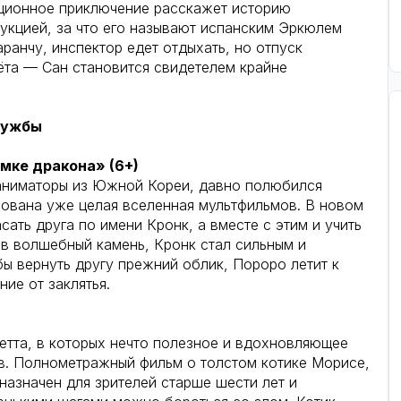
ационное приключение расскажет историю
укцией, за что его называют испанским Эркюлем
ранчу, инспектор едет отдыхать, но отпуск
ёта — Сан становится свидетелем крайне
ружбы
мке дракона» (6+)
аниматоры из Южной Кореи, давно полюбился
сована уже целая вселенная мультфильмов. В новом
ать друга по имени Кронк, а вместе с этим и учить
в волшебный камень, Кронк стал сильным и
обы вернуть другу прежний облик, Пороро летит к
ие от заклятья.
четта, в которых нечто полезное и вдохновляющее
ов. Полнометражный фильм о толстом котике Морисе,
назначен для зрителей старше шести лет и