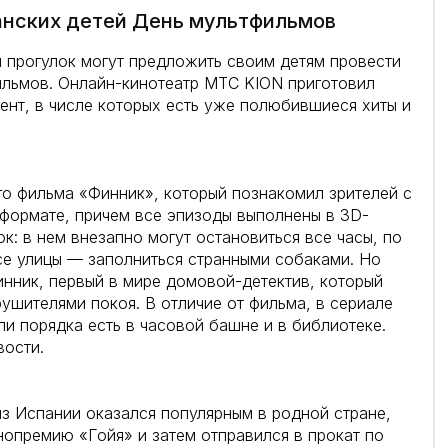
занских детей День мультфильмов
и прогулок могут предложить своим детям провести
ильмов. Онлайн-кинотеатр МТС KION приготовил
нт, в числе которых есть уже полюбившиеся хиты и
 фильма «Финник», который познакомил зрителей с
формате, причем все эпизоды выполнены в 3D-
к: в нем внезапно могут остановиться все часы, по
все улицы — заполниться странными собаками. Но
нник, первый в мире домовой-детектив, который
ушителями покоя. В отличие от фильма, в сериале
и порядка есть в часовой башне и в библиотеке.
вости.
з Испании оказался популярным в родной стране,
опремию «Гойя» и затем отправился в прокат по