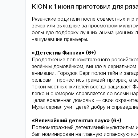
KION к 1 июня приготовил для ря
Рязанские родители после совместных игр 
вечер или выходные за просмотром мультф
большую подборку лучших анимационных ле
нашумевшие премьеры.
«Детектив Финник» (6+)
Продолжение полнометражного российского
зелёным домовёнком, вышло в сериальном 
анимации. Городок Берг полон тайн и загадо
рельсам – пронестись трамвай-призрак, а 
покой местных жителей всегда защищает Фи
легко и с юмором справляется со всеми нар
целая вселенная домовых — свои охранител
Мультсериал учит детей добру и справедли
«Величайший детектив паук» (6+)
Полнометражный детективный мультфильм и
был номинирован на главную испанскую кин