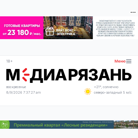
18+
Меню
воскресенье
+21°, солнечно
8/9/2026 7:37:27 am
северо-западный 5 м/с