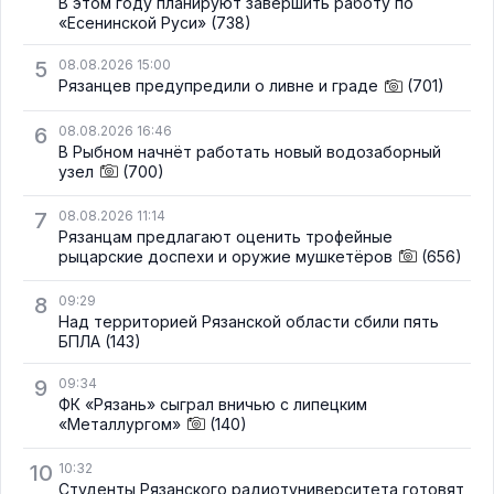
В этом году планируют завершить работу по
«Есенинской Руси»
(738)
5
08.08.2026 15:00
Рязанцев предупредили о ливне и граде
(701)
6
08.08.2026 16:46
В Рыбном начнёт работать новый водозаборный
узел
(700)
7
08.08.2026 11:14
Рязанцам предлагают оценить трофейные
рыцарские доспехи и оружие мушкетёров
(656)
8
09:29
Над территорией Рязанской области сбили пять
БПЛА
(143)
9
09:34
ФК «Рязань» сыграл вничью с липецким
«Металлургом»
(140)
10
10:32
Студенты Рязанского радиотуниверситета готовят