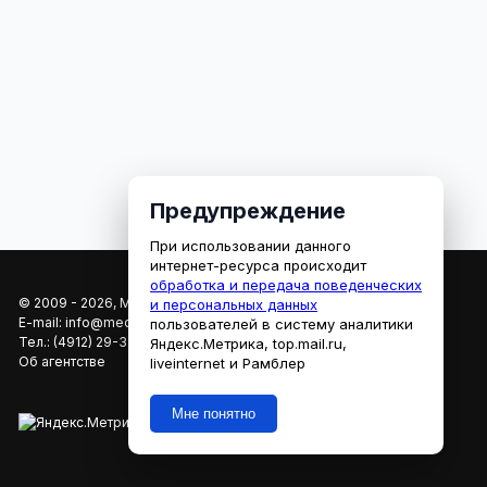
Предупреждение
При использовании данного
интернет-ресурса происходит
обработка и передача поведенческих
© 2009 - 2026, МЕДИАРЯЗАНЬ
и персональных данных
E-mail:
info@mediaryazan.ru
,
reklama@mediaryazan.ru
пользователей в систему аналитики
Тел.:
(4912) 29-33-66
Яндекс.Метрика, top.mail.ru,
Об агентстве
liveinternet и Рамблер
Мне понятно