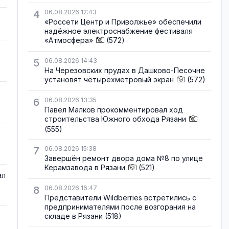
4
06.08.2026 12:43
«Россети Центр и Приволжье» обеспечили
надёжное электроснабжение фестиваля
«Атмосфера»
(572)
5
06.08.2026 14:43
На Черезовских прудах в Дашково-Песочне
установят четырёхметровый экран
(572)
6
06.08.2026 13:35
Павел Малков прокомментировал ход
строительства Южного обхода Рязани
(555)
7
06.08.2026 15:38
Завершён ремонт двора дома №8 по улице
Керамзавода в Рязани
(521)
ал
8
06.08.2026 16:47
Представители Wildberries встретились с
предпринимателями после возгорания на
складе в Рязани
(518)