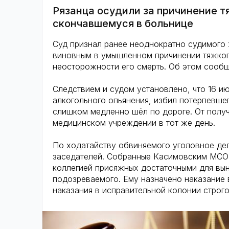
Рязанца осудили за причинение т
скончавшемуся в больнице
Суд признал ранее неоднократно судимого
виновным в умышленном причинении тяжко
неосторожности его смерть. Об этом сооб
Следствием и судом установлено, что 16 ию
алкогольного опьянения, избил потерпевшег
слишком медленно шёл по дороге. От полу
медицинском учреждении в тот же день.
По ходатайству обвиняемого уголовное де
заседателей. Собранные Касимовским МСО 
коллегией присяжных достаточными для вы
подозреваемого. Ему назначено наказание 
наказания в исправительной колонии строг