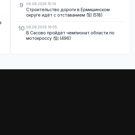
9
06.08.2026 15:14
Строительство дороги в Ермишинском
округе идёт с отставанием
(518)
в
10
06.08.2026 16:05
В Сасово пройдёт чемпионат области по
мотокроссу
(496)