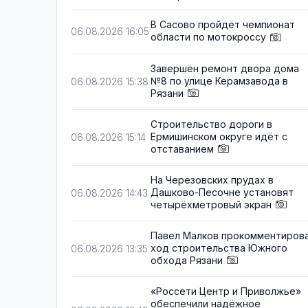
В Сасово пройдёт чемпионат
06.08.2026 16:05
области по мотокроссу
Завершён ремонт двора дома
№8 по улице Керамзавода в
06.08.2026 15:38
Рязани
Строительство дороги в
Ермишинском округе идёт с
06.08.2026 15:14
отставанием
На Черезовских прудах в
Дашково-Песочне установят
06.08.2026 14:43
четырёхметровый экран
Павел Малков прокомментиров
ход строительства Южного
06.08.2026 13:35
обхода Рязани
«Россети Центр и Приволжье»
обеспечили надёжное