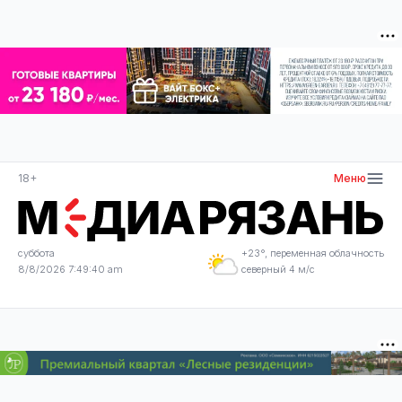
18+
Меню
суббота
+23°, переменная облачность
8/8/2026 7:49:40 am
северный 4 м/с