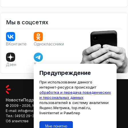
Мы в соцсетях
ВКонтакте
Одноклассники
Дзен
Телеграм
Предупреждение
При использовании данного
интернет-ресурса происходит
обработка и передача поведенческих
и персональных данных
Новости
Подробности
Афиша
Кино
пользователей в систему аналитики
© 2009 - 2026, МЕДИАРЯЗАНЬ
Яндекс.Метрика, top.mail.ru,
E-mail:
info@mediaryazan.ru
,
reklama@mediaryazan.ru
liveinternet и Рамблер
Тел.:
(4912) 29-33-66
Об агентстве
Мне понятно