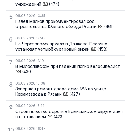
учреждений
(474)
5
06.08.2026 13:35
Павел Малков прокомментировал ход
строительства Южного обхода Рязани
(461)
6
06.08.2026 14:43
На Черезовских прудах в Дашково-Песочне
установят четырёхметровый экран
(458)
7
06.08.2026 11:19
В Милославском при падении погиб велосипедист
(430)
8
06.08.2026 15:38
Завершён ремонт двора дома №8 по улице
Керамзавода в Рязани
(427)
9
06.08.2026 15:14
Строительство дороги в Ермишинском округе идёт
с отставанием
(423)
10
06.08.2026 16:47